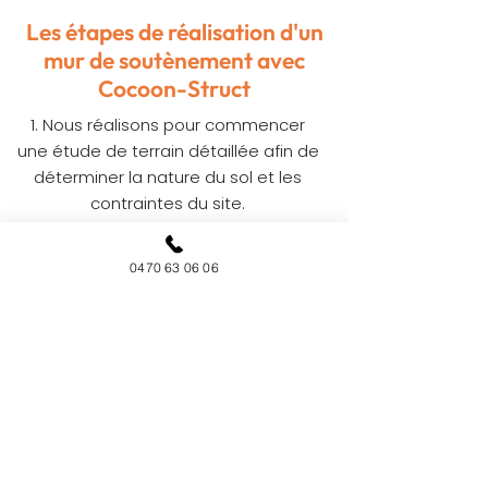
Les étapes de réalisation d'un
mur de soutènement avec
Cocoon-Struct
Nous réalisons pour commencer
une étude de terrain détaillée afin de
déterminer la nature du sol et les
contraintes du site.
Ensuite, nous concevons un plan
personnalisé en tenant compte de
0470 63 06 06
vos besoins et de l'environnement.
Enfin, nos équipes procèdent à la
réalisation des travaux, des
fondations aux finitions.
VOUS SOUHAITEZ EN
SAVOIR PLUS ? CONTACTEZ-